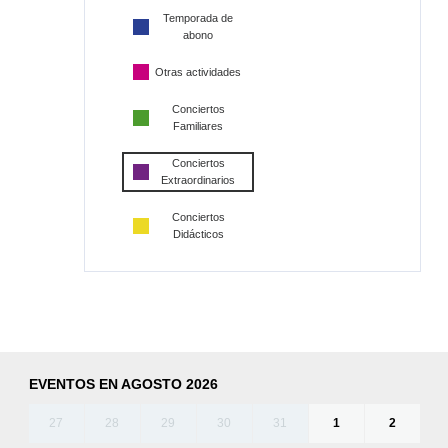
Temporada de
abono
Otras actividades
Conciertos
Familiares
Conciertos
Extraordinarios
Conciertos
Didácticos
EVENTOS EN AGOSTO 2026
27
28
29
30
31
1
2