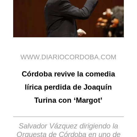
WWW.DIARIOCORDOBA.COM
Córdoba revive la comedia
lírica perdida de Joaquín
Turina con ‘Margot’
Salvador Vázquez dirigiendo la
Orquesta de Córdoba en uno de