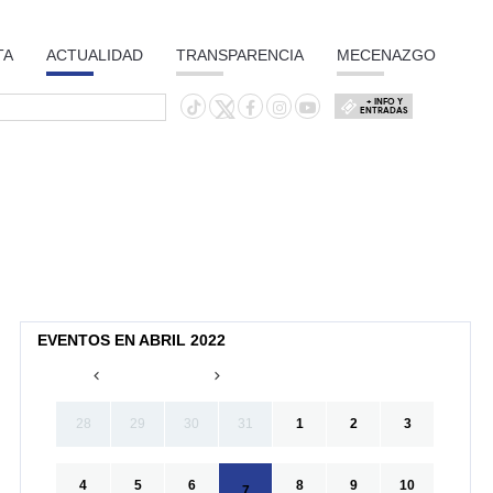
TA
ACTUALIDAD
TRANSPARENCIA
MECENAZGO
+ INFO Y
ENTRADAS
EVENTOS EN ABRIL 2022
28
29
30
31
1
2
3
4
5
6
8
9
10
7