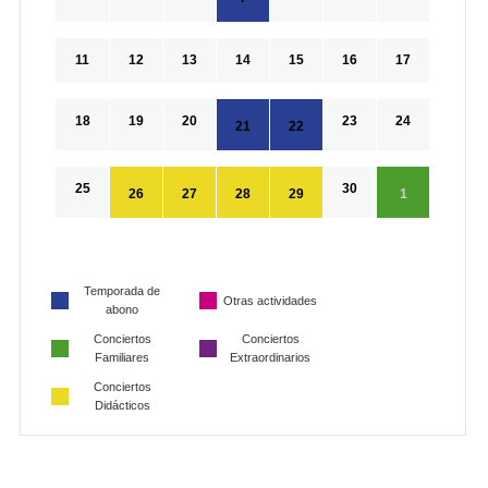
11
12
13
14
15
16
17
18
19
20
23
24
21
22
25
30
26
27
28
29
1
Temporada de
Otras actividades
abono
Conciertos
Conciertos
Familiares
Extraordinarios
Conciertos
Didácticos