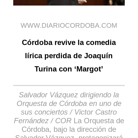
WWW.DIARIOCORDOBA.COM
Córdoba revive la comedia
lírica perdida de Joaquín
Turina con ‘Margot’
Salvador Vázquez dirigiendo la
Orquesta de Córdoba en uno de
sus conciertos / Victor Castro
Fernández / COR
La Orquesta de
Córdoba, bajo la dirección de
Salvador Vázquez, protagonizará