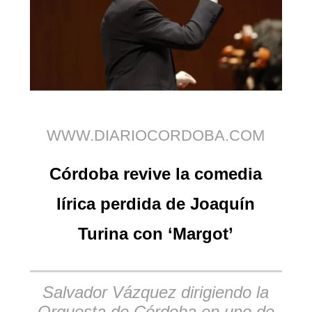
WWW.DIARIOCORDOBA.COM
Córdoba revive la comedia
lírica perdida de Joaquín
Turina con ‘Margot’
Salvador Vázquez dirigiendo la
Orquesta de Córdoba en uno de