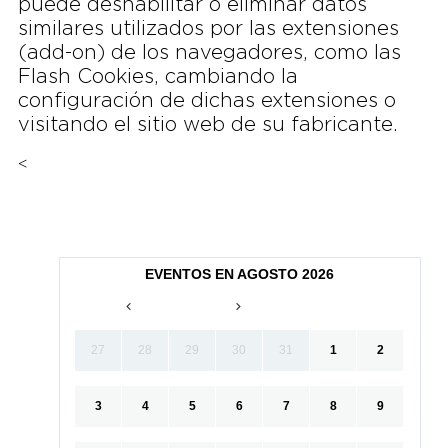
puede deshabilitar o eliminar datos
similares utilizados por las extensiones
(add-on) de los navegadores, como las
Flash Cookies, cambiando la
configuración de dichas extensiones o
visitando el sitio web de su fabricante.
<
EVENTOS EN AGOSTO 2026
27
28
29
30
31
1
2
3
4
5
6
7
8
9