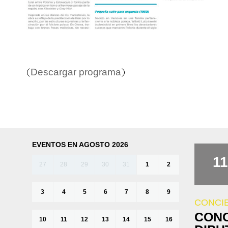
Descargar programa
(
)
EVENTOS EN AGOSTO 2026
11
27
28
29
30
31
1
2
3
4
5
6
7
8
9
CONCI
CONC
10
11
12
13
14
15
16