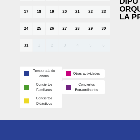
DIPU
ORQU
17
18
19
20
21
22
23
LA P
24
25
26
27
28
29
30
31
1
2
3
4
5
6
Temporada de
Otras actividades
abono
Conciertos
Conciertos
Familiares
Extraordinarios
Conciertos
Didácticos