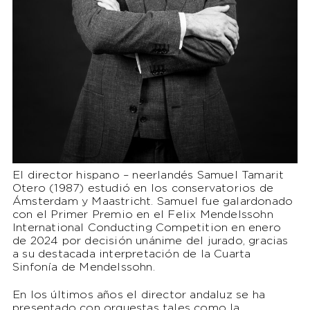
El director hispano – neerlandés Samuel Tamarit
Otero (1987) estudió en los conservatorios de
Ámsterdam y Maastricht. Samuel fue galardonado
con el Primer Premio en el Felix Mendelssohn
International Conducting Competition en enero
de 2024 por decisión unánime del jurado, gracias
a su destacada interpretación de la Cuarta
Sinfonía de Mendelssohn.
En los últimos años el director andaluz se ha
presentado con orquestas tales como la