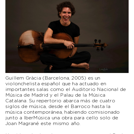
Guillem Gràcia (Barcelona, 2005) es un
violonchelista español que ha actuado en
importantes salas como el Auditorio Nacional de
Música de Madrid y el Palau de la Música
Catalana. Su repertorio abarca más de cuatro
siglos de música, desde el Barroco hasta la
música contemporánea, habiendo comisionado
junto a IberMúsica una obra para cello solo de
Joan Magrané este mismo año.