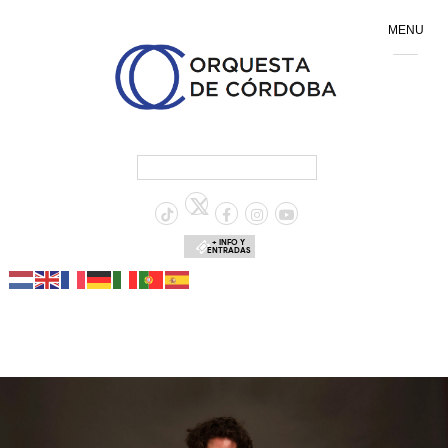
MENU
+ INFO Y
ENTRADAS