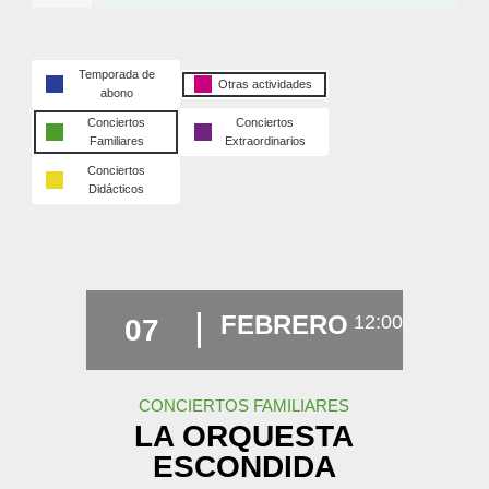
Temporada de
Otras actividades
abono
Conciertos
Conciertos
Familiares
Extraordinarios
Conciertos
Didácticos
FEBRERO
12:00
07
CONCIERTOS FAMILIARES
LA ORQUESTA
ESCONDIDA