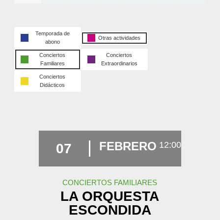
Temporada de
Otras actividades
abono
Conciertos
Conciertos
Familiares
Extraordinarios
Conciertos
Didácticos
FEBRERO
12:00
07
CONCIERTOS FAMILIARES
LA ORQUESTA
ESCONDIDA