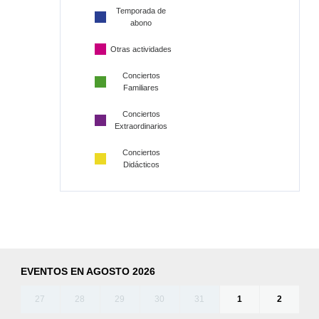
Temporada de
abono
Otras actividades
Conciertos
Familiares
Conciertos
Extraordinarios
Conciertos
Didácticos
EVENTOS EN AGOSTO 2026
27
28
29
30
31
1
2