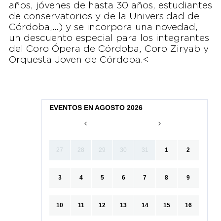
años, jóvenes de hasta 30 años, estudiantes
de conservatorios y de la Universidad de
Córdoba,…) y se incorpora una novedad,
un descuento especial para los integrantes
del Coro Ópera de Córdoba, Coro Ziryab y
Orquesta Joven de Córdoba.<
EVENTOS EN AGOSTO 2026
27
28
29
30
31
1
2
3
4
5
6
7
8
9
10
11
12
13
14
15
16