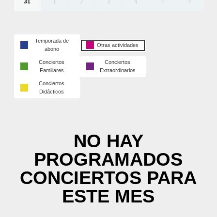
31
1
2
3
4
5
6
Temporada de
Otras actividades
abono
Conciertos
Conciertos
Familiares
Extraordinarios
Conciertos
Didácticos
NO HAY
PROGRAMADOS
CONCIERTOS PARA
ESTE MES