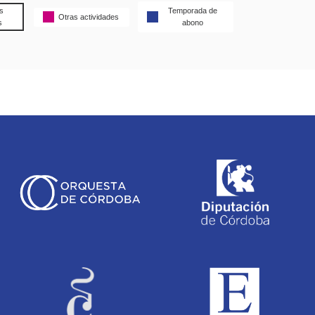
s
Temporada de
Otras actividades
s
abono