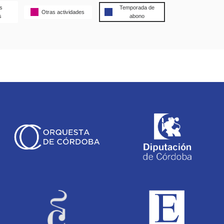
s
Temporada de
Otras actividades
s
abono