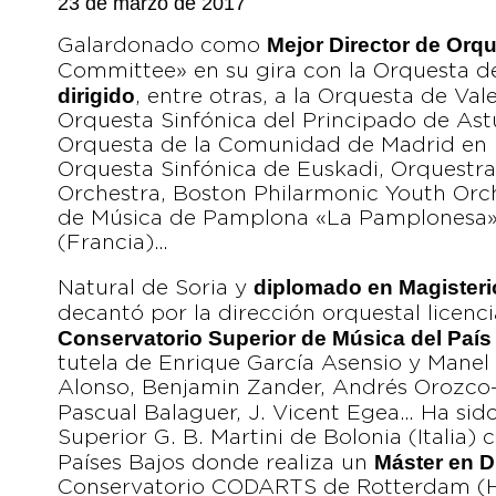
23 de marzo de 2017
Mejor Director de Orq
Galardonado como
Committee» en su gira con la Orquesta d
dirigido
, entre otras, a la Orquesta de Val
Orquesta Sinfónica del Principado de Ast
Orquesta de la Comunidad de Madrid en u
Orquesta Sinfónica de Euskadi, Orquestra
Orchestra, Boston Philarmonic Youth Orc
de Música de Pamplona «La Pamplonesa»,
(Francia)…
diplomado en Magisteri
Natural de Soria y
decantó por la dirección orquestal licenc
Conservatorio Superior de Música del Paí
tutela de Enrique García Asensio y Manel 
Alonso, Benjamin Zander, Andrés Orozco-
Pascual Balaguer, J. Vicent Egea… Ha sid
Superior G. B. Martini de Bolonia (Italia) 
Máster en D
Países Bajos donde realiza un
Conservatorio CODARTS de Rotterdam (H