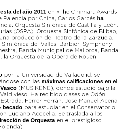
uesta del año 2011
en «The Chinnart Awards
ha
e Palencia por China, Carlos Garcés
encia, Orquesta Sinfónica de Castilla y León,
urias (OSPA), Orquesta Sinfónica de Bilbao,
na producción del Teatro de la Zarzuela,
 Simfònica del Vallès, Barbieri Symphony
hestra, Banda Municipal de Mallorca, Banda
 la Orquesta de la Ópera de Rouen
o
por la Universidad de Valladolid, se
máximas calificaciones en el
iándose con las
s Vasco
(MUSIKENE), donde estudió bajo la
Valdivieso. Ha recibido clases de Odón
Estrada, Ferrer Ferrán, Jose Manuel Aceña,
becado
o
para estudiar en el Conservatorio
con Luciano Acocella. Se traslada a los
irección de Orquesta
en el prestigioso
olanda).