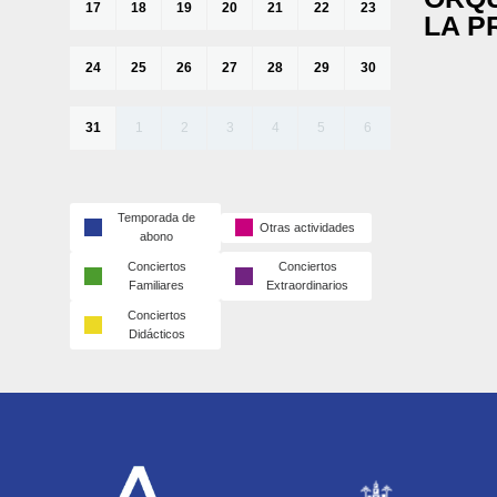
17
18
19
20
21
22
23
LA P
24
25
26
27
28
29
30
31
1
2
3
4
5
6
Temporada de
Otras actividades
abono
Conciertos
Conciertos
Familiares
Extraordinarios
Conciertos
Didácticos