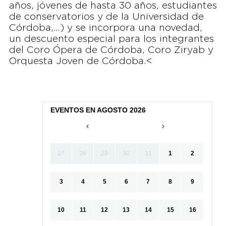
años, jóvenes de hasta 30 años, estudiantes
de conservatorios y de la Universidad de
Córdoba,…) y se incorpora una novedad,
un descuento especial para los integrantes
del Coro Ópera de Córdoba, Coro Ziryab y
Orquesta Joven de Córdoba.<
EVENTOS EN AGOSTO 2026
27
28
29
30
31
1
2
3
4
5
6
7
8
9
10
11
12
13
14
15
16