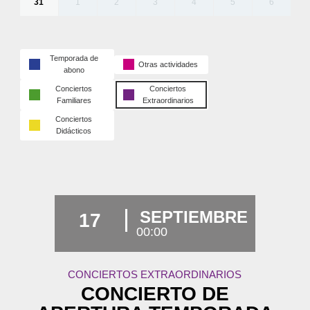
31
1
2
3
4
5
6
Temporada de
Otras actividades
abono
Conciertos
Conciertos
Familiares
Extraordinarios
Conciertos
Didácticos
SEPTIEMBRE
17
00:00
CONCIERTOS EXTRAORDINARIOS
CONCIERTO DE