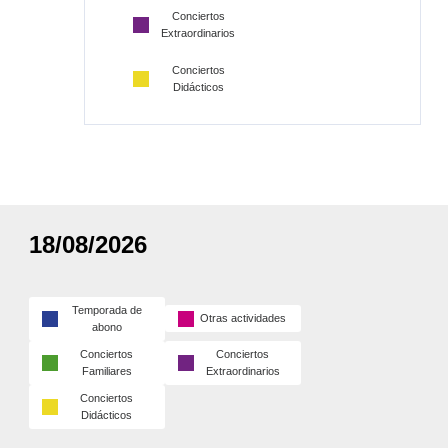
Conciertos
Extraordinarios
Conciertos
Didácticos
18/08/2026
Temporada de
Otras actividades
abono
Conciertos
Conciertos
Familiares
Extraordinarios
Conciertos
Didácticos