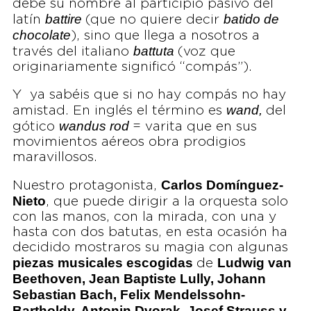
debe su nombre al participio pasivo del
battire
batido de
latín
(que no quiere decir
chocolate
), sino que llega a nosotros a
battuta
través del italiano
(voz que
originariamente significó “compás”).
Y ya sabéis que si no hay compás no hay
wand,
amistad. En inglés el término es
del
wandus rod
gótico
= varita que en sus
movimientos aéreos obra prodigios
maravillosos.
Carlos Domínguez-
Nuestro protagonista,
Nieto
, que puede dirigir a la orquesta solo
con las manos, con la mirada, con una y
hasta con dos batutas, en esta ocasión ha
decidido mostraros su magia con algunas
piezas musicales escogidas
Ludwig van
de
Beethoven, Jean Baptiste Lully, Johann
Sebastian Bach, Felix Mendelssohn-
Bartholdy, Antonin Dvorak, Josef Strauss y