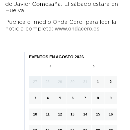
de Javier Comesaña. El sábado estará en
Huelva.
Publica el medio Onda Cero, para leer la
www.ondacero.es
noticia completa:
EVENTOS EN AGOSTO 2026
27
28
29
30
31
1
2
3
4
5
6
7
8
9
10
11
12
13
14
15
16