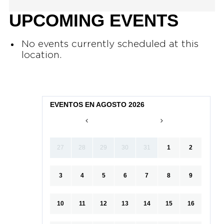
UPCOMING EVENTS
No events currently scheduled at this
location.
EVENTOS EN AGOSTO 2026
27
28
29
30
31
1
2
3
4
5
6
7
8
9
10
11
12
13
14
15
16