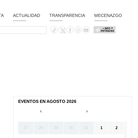
TA
ACTUALIDAD
TRANSPARENCIA
MECENAZGO
+ INFO Y
ENTRADAS
EVENTOS EN AGOSTO 2026
27
28
29
30
31
1
2