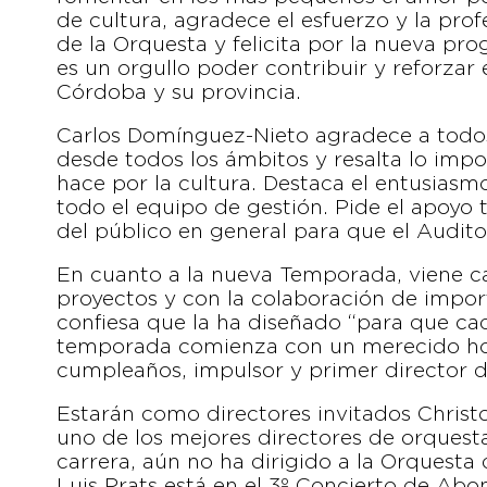
de cultura, agradece el esfuerzo y la pro
de la Orquesta y felicita por la nueva p
es un orgullo poder contribuir y reforzar
Córdoba y su provincia.
Carlos Domínguez-Nieto agradece a todos
desde todos los ámbitos y resalta lo impo
hace por la cultura. Destaca el entusiasm
todo el equipo de gestión. Pide el apoyo 
del público en general para que el Audito
En cuanto a la nueva Temporada, viene 
proyectos y con la colaboración de importa
confiesa que la ha diseñado “para que cada
temporada comienza con un merecido ho
cumpleaños, impulsor y primer director d
Estarán como directores invitados Christ
uno de los mejores directores de orquesta
carrera, aún no ha dirigido a la Orquest
Luis Prats está en el 3º Concierto de Abo