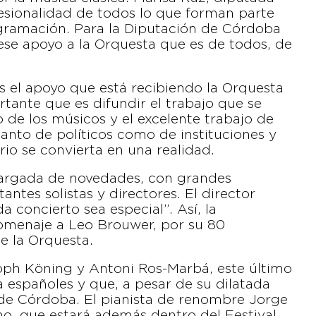
fesionalidad de todos lo que forman parte
rogramación. Para la Diputación de Córdoba
 ese apoyo a la Orquesta que es de todos, de
 el apoyo que está recibiendo la Orquesta
rtante que es difundir el trabajo que se
o de los músicos y el excelente trabajo de
tanto de políticos como de instituciones y
rio se convierta en una realidad.
cargada de novedades, con grandes
ntes solistas y directores. El director
 concierto sea especial”. Así, la
menaje a Leo Brouwer, por su 80
e la Orquesta.
oph Köning y Antoni Ros-Marbá, este último
 españoles y que, a pesar de su dilatada
a de Córdoba. El pianista de renombre Jorge
no, que estará además dentro del Festival