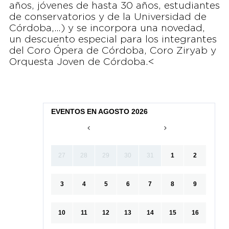
años, jóvenes de hasta 30 años, estudiantes
de conservatorios y de la Universidad de
Córdoba,…) y se incorpora una novedad,
un descuento especial para los integrantes
del Coro Ópera de Córdoba, Coro Ziryab y
Orquesta Joven de Córdoba.<
EVENTOS EN AGOSTO 2026
27
28
29
30
31
1
2
3
4
5
6
7
8
9
10
11
12
13
14
15
16