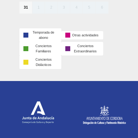
31
1
2
3
4
5
6
Temporada de
Otras actividades
abono
Conciertos
Conciertos
Familiares
Extraordinarios
Conciertos
Didácticos