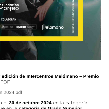
ª edición de
Intercentros Melómano – Premio
 PDF:
ón 2024.pdf
30 de octubre 2024
a el
en la categoría
re
categoría de Grado Superior
en la
.